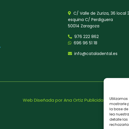
C/ Valle de Zuriza, 36 local 3
esquina C/ Perdiguera
50014 Zaragoza
976 222 862
696 96 51 18
info@cataladental.es
Utilizamos 
Web Diseñada por
Ana Ortiz Publicidad
mostrarle 
la base de 
lea nuestr
detalle la
rechazarlas