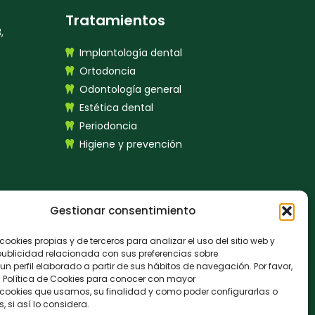
Tratamientos
,
Implantología dental
Ortodoncia
Odontología general
Estética dental
Periodoncia
Higiene y prevención
Gestionar consentimiento
cookies propias y de terceros para analizar el uso del sitio web y
AVISO LEGAL
|
PROTECCIÓN DE DATOS
publicidad relacionada con sus preferencias sobre
un perfil elaborado a partir de sus hábitos de navegación. Por favor,
a Política de Cookies para conocer con mayor
s cookies que usamos, su finalidad y como poder configurarlas o
, si así lo considera.